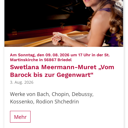
Am Sonntag, den 09. 08. 2026 um 17 Uhr in der St.
:
Martinskirche in 56867 Briedel
Swetlana Meermann-Muret „Vom
Barock bis zur Gegenwart“
3. Aug. 2026
Werke von Bach, Chopin, Debussy,
Kossenko, Rodion Shchedrin
Mehr