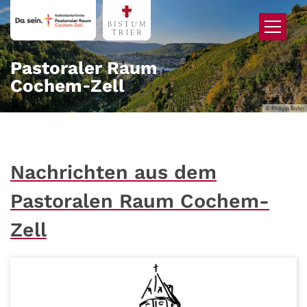
Zum Inhalt springen
Pastoraler Raum
Cochem‑Zell
© Philipp Bohn
Nachrichten aus dem
Pastoralen Raum Cochem-
Zell