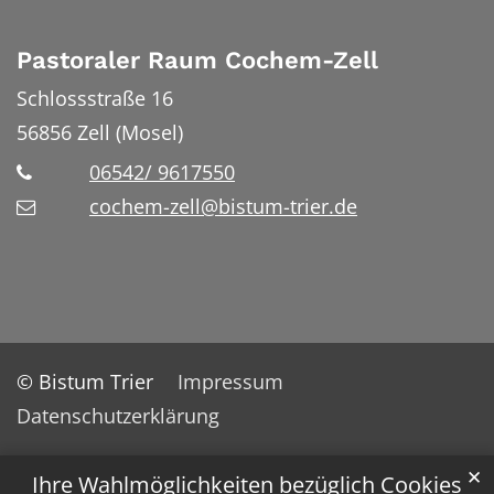
Pastoraler Raum Cochem-Zell
Schlossstraße 16
56856
Zell (Mosel)
06542/ 9617550
cochem-zell@bistum-trier.de
© Bistum Trier
Impressum
Datenschutzerklärung
✕
Ihre Wahlmöglichkeiten bezüglich Cookies