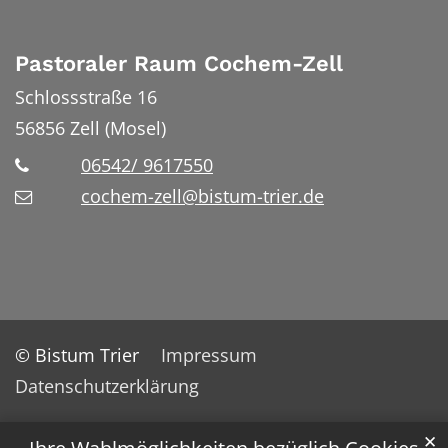
Pastoraler Raum Cochem-Zell
Schlossstraße 16
56856
Zell (Mosel)
06542/ 9617550
cochem-zell@bistum-trier.de
© Bistum Trier
Impressum
Datenschutzerklärung
✕