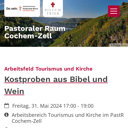
Zum Inhalt springen
Pastoraler Raum
Cochem‑Zell
© Philipp Bohn
:
Arbeitsfeld Tourismus und Kirche
Kostproben aus Bibel und
Wein
Datum:
Freitag, 31. Mai 2024 17:00 - 19:00
Art bzw. Nummer:
Arbeitsbereich Tourismus und Kirche im PastR
Cochem-Zell