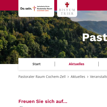
Zum Inhalt springen
Pas
Start
Aktuelles
Pastoraler Raum Cochem-Zell
Aktuelles
Veranstal
:
Freuen Sie sich auf...