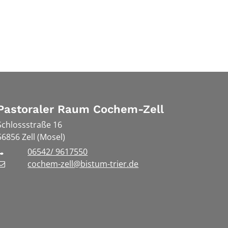
Pastoraler Raum Cochem-Zell
Schlossstraße 16
56856
Zell (Mosel)
06542/ 9617550
cochem-zell@bistum-trier.de