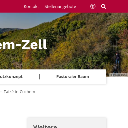
Kontakt
Stellenangebote
em‑Zell
© Philipp Bohn
chutzkonzept
Pastoraler Raum
s Taizé in Cochem
Weitere