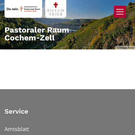
Zum Inhalt springen
Pastoraler Raum
Cochem‑Zell
© Philipp Bohn
Service
Amtsblatt