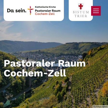
Zum Inhalt springen
Pastoraler Raum
Cochem‑Zell
© Philipp Bohn