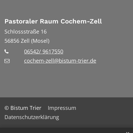
Pastoraler Raum Cochem-Zell
Schlossstraße 16
56856
Zell (Mosel)
06542/ 9617550
cochem-zell@bistum-trier.de
© Bistum Trier
Impressum
Datenschutzerklärung