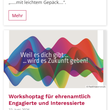
„…..mit leichtem Gepäck….“.
Mehr
© PastR Kaisersesch
Workshoptag für ehrenamtlich
Engagierte und Interessierte
22. Juni 2026