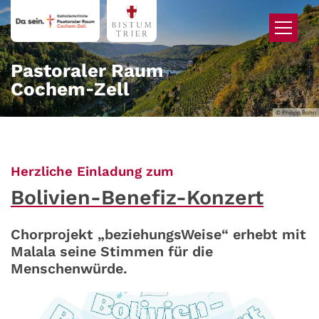
Zum Inhalt springen
Pastoraler Raum
Cochem‑Zell
© Philipp Bohn
:
Herzliche Einladung zum
Bolivien-Benefiz-Konzert
Chorprojekt „beziehungsWeise“ erhebt mit
Malala seine Stimmen für die
Menschenwürde.