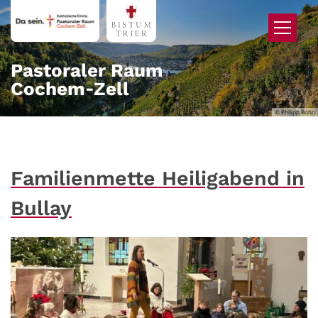
Zum Inhalt springen
Pastoraler Raum
Cochem‑Zell
© Philipp Bohn
Familienmette Heiligabend in
Bullay