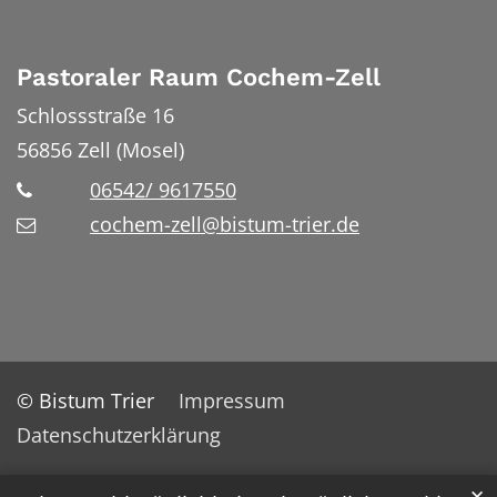
Pastoraler Raum Cochem-Zell
Schlossstraße 16
56856
Zell (Mosel)
06542/ 9617550
cochem-zell@bistum-trier.de
© Bistum Trier
Impressum
Datenschutzerklärung
✕