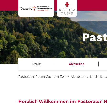
Zum Inhalt springen
Pas
Start
Aktuelles
Pastoraler Raum Cochem-Zell
Aktuelles
Nachricht
Herzlich Willkommen im Pastoralen