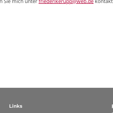
n Sie mich unter
friederikerupp@web.de
kontakt
Links