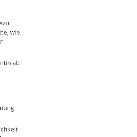
dazu
be, wie
in
ntin ab
hnung
chkeit