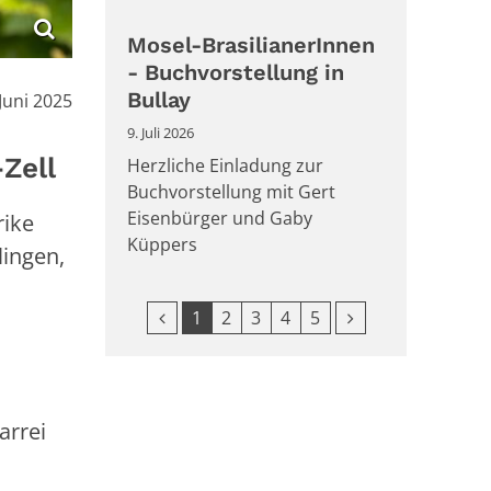
Mosel-BrasilianerInnen
- Buchvorstellung in
Bullay
:
 Juni 2025
9. Juli 2026
Zell
Herzliche Einladung zur
Buchvorstellung mit Gert
Eisenbürger und Gaby
rike
Küppers
lingen,
Vorherige Seite
Nächste Seite
1
2
3
4
5
arrei