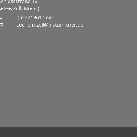
Schlossstraße 16
56856
Zell (Mosel)
06542/ 9617550
cochem-zell@bistum-trier.de