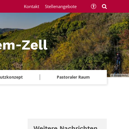
Kontakt
Stellenangebote
em‑Zell
© Philipp Bohn
chutzkonzept
Pastoraler Raum
Weitere Nachrichten