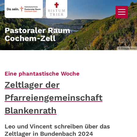
Zum Inhalt springen
Pastoraler Raum
Cochem‑Zell
© Philipp Bohn
:
Eine phantastische Woche
Zeltlager der
Pfarreiengemeinschaft
Blankenrath
Leo und Vincent schreiben über das
Zeltlager in Bundenbach 2024