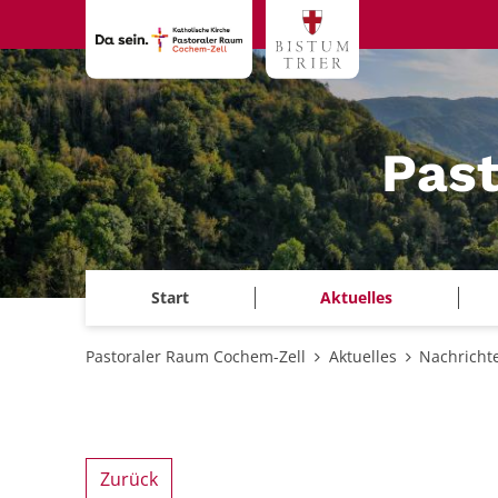
Zum Inhalt springen
Pas
Start
Aktuelles
Pastoraler Raum Cochem-Zell
Aktuelles
Nachricht
Zurück