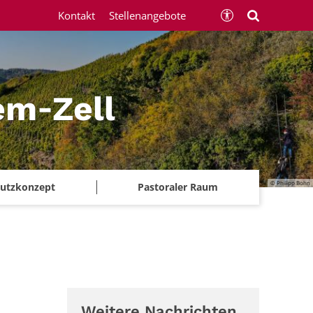
Kontakt
Stellenangebote
em‑Zell
© Philipp Bohn
chutzkonzept
Pastoraler Raum
Weitere Nachrichten