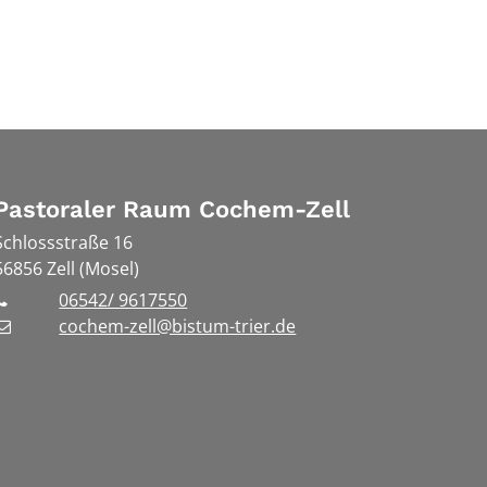
Pastoraler Raum Cochem-Zell
Schlossstraße 16
56856
Zell (Mosel)
06542/ 9617550
cochem-zell@bistum-trier.de