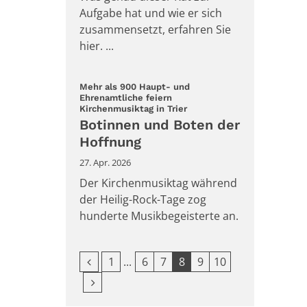
Aufgabe hat und wie er sich
zusammensetzt, erfahren Sie
hier. ...
Mehr als 900 Haupt- und
Ehrenamtliche feiern
:
Kirchenmusiktag in Trier
Botinnen und Boten der
Hoffnung
27. Apr. 2026
Der Kirchenmusiktag während
der Heilig-Rock-Tage zog
hunderte Musikbegeisterte an.
Vorherige Seite
Erste Seite
1
6
7
8
9
10
Nächste Seite