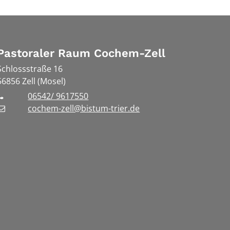
Pastoraler Raum Cochem-Zell
Schlossstraße 16
56856
Zell (Mosel)
06542/ 9617550
cochem-zell@bistum-trier.de