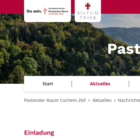
Zum Inhalt springen
Pas
Start
Aktuelles
Pastoraler Raum Cochem-Zell
Aktuelles
Nachricht
:
Einladung