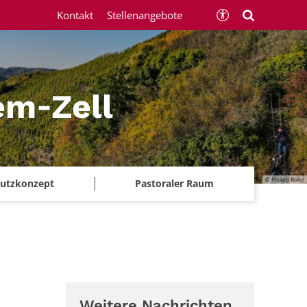
Kontakt
Stellenangebote
em‑Zell
© Philipp Bohn
chutzkonzept
Pastoraler Raum
Weitere Nachrichten