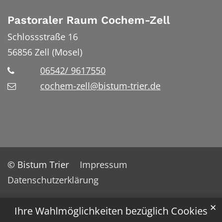
Pastoraler Raum Cochem-Zell
Schlossstraße 16
56856
Zell (Mosel)
06542/ 9617550
cochem-zell@bistum-trier.de
© Bistum Trier
Impressum
Datenschutzerklärung
✕
Ihre Wahlmöglichkeiten bezüglich Cookies