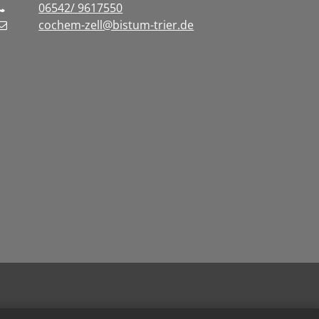
06542/ 9617550
cochem-zell@bistum-trier.de