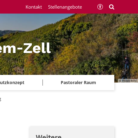
Kontakt
Stellenangebote
em‑Zell
© Philipp Bohn
chutzkonzept
Pastoraler Raum
g
Weitere