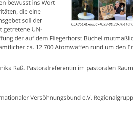
en bewusst ins Wort
itäten, die eine
sgebet soll der
CEA86EAE-88EC-4C93-8D3B-70410F
t getretene UN-
fung der auf dem Fliegerhorst Büchel mutmaßli
mtlicher ca. 12 700 Atomwaffen rund um den Er
ika Raß, Pastoralreferentin im pastoralen Rau
ternationaler Versöhnungsbund e.V. Regionalgrup