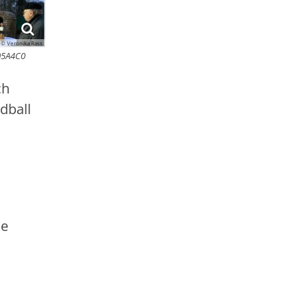
© Veronika Rass
05A4C0
ch
dball
m
pe