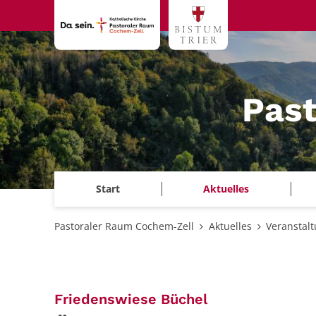
Zum Inhalt springen
Pas
Start
Aktuelles
Pastoraler Raum Cochem-Zell
Aktuelles
Veranstal
:
Friedenswiese Büchel