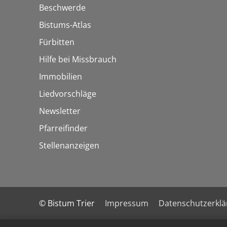
Beschwerde
Bistums-Atlas
Fürbitten
Hilfe bei Missbrauch
Immobilien
Liedvorschläge
Newsletter
Pfarreifinder
Stellenanzeigen
© Bistum Trier
Impressum
Datenschutzerkl