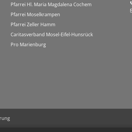
Pfarrei Hl. Maria Magdalena Cochem
Pfarrei Moselkrampen
Pfarrei Zeller Hamm
Caritasverband Mosel-Eifel-Hunsrück
Pro Marienburg
ärung