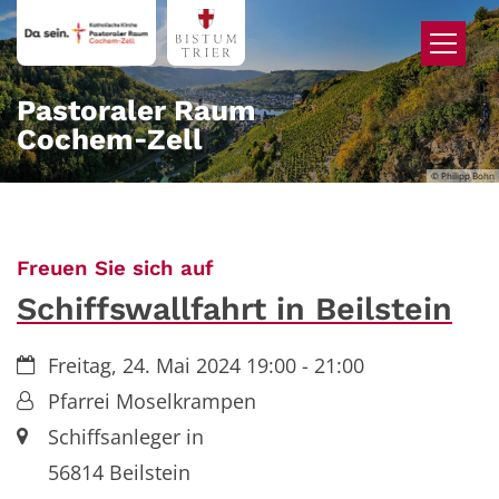
Zum Inhalt springen
Pastoraler Raum
Cochem‑Zell
© Philipp Bohn
:
Freuen Sie sich auf
Schiffswallfahrt in Beilstein
Datum:
Freitag, 24. Mai 2024 19:00 - 21:00
Von:
Pfarrei Moselkrampen
Ort:
Schiffsanleger in
56814 Beilstein