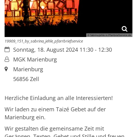
© Sabrina Jehle in Pfarrbriefservice.de
19909_151_by_sabrina_jehle_pfarrbriefservice
Datum:
Sonntag, 18. August 2024 11:30 - 12:30
Von:
MGK Marienburg
Ort:
Marienburg
56856
Zell
Herzliche Einladung an alle Interessierten!
Wir laden zu einem Taizé Gebet auf der
Marienburg ein.
Wir gestalten die gemeinsame Zeit mit
Gesängen, Texten, Gebet und Stille und freuen