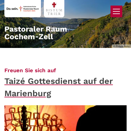
Zum Inhalt springen
Pastoraler Raum
Cochem‑Zell
© Philipp Bohn
:
Freuen Sie sich auf
Taizé Gottesdienst auf der
Marienburg