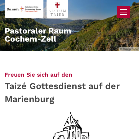
Zum Inhalt springen
Pastoraler Raum
Cochem‑Zell
© Philipp Bohn
:
Freuen Sie sich auf den
Taizé Gottesdienst auf der
Marienburg