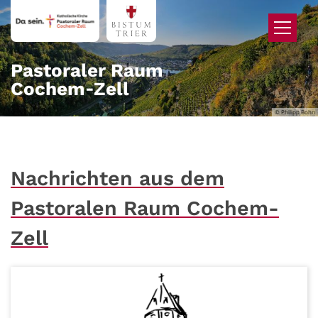
Zum Inhalt springen
Pastoraler Raum
Cochem‑Zell
© Philipp Bohn
Nachrichten aus dem
Pastoralen Raum Cochem-
Zell