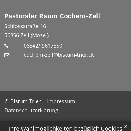
Pastoraler Raum Cochem-Zell
Schlossstraße 16
56856
Zell (Mosel)
06542/ 9617550
cochem-zell@bistum-trier.de
© Bistum Trier
Impressum
Datenschutzerklärung
✕
Ihre Wahlmöglichkeiten bezüglich Cookies