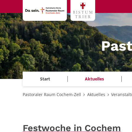
Zum Inhalt springen
Pas
Start
Aktuelles
Pastoraler Raum Cochem-Zell
Aktuelles
Veranstal
Festwoche in Cochem