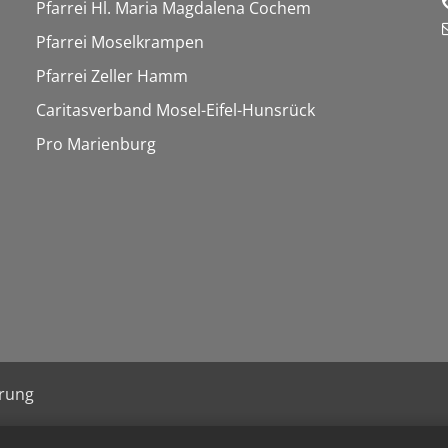
Pfarrei Hl. Maria Magdalena Cochem
Pfarrei Moselkrampen
Pfarrei Zeller Hamm
Caritasverband Mosel-Eifel-Hunsrück
Pro Marienburg
ärung