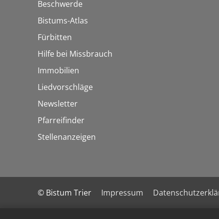
Beschwerde
Bistums-Atlas
Fürbitten
Hilfe bei Missbrauch
Immobilien
Liedvorschläge
Newsletter
Pfarreifinder
Stellenanzeigen
© Bistum Trier
Impressum
Datenschutzerkl