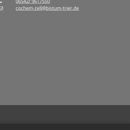
06542/ 9617550
cochem-zell@bistum-trier.de