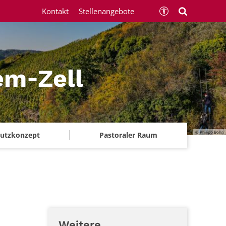
Kontakt
Stellenangebote
em‑Zell
© Philipp Bohn
chutzkonzept
Pastoraler Raum
Weitere