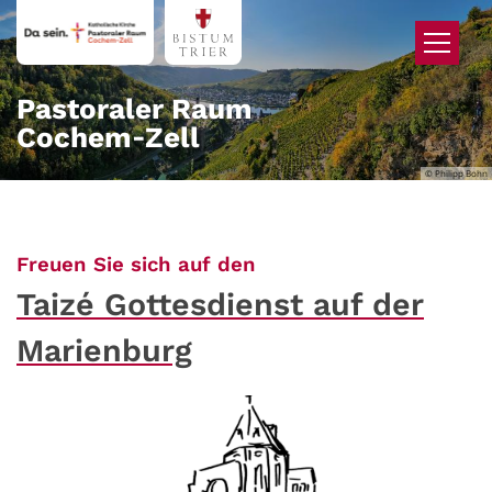
Zum Inhalt springen
Pastoraler Raum
Cochem‑Zell
© Philipp Bohn
:
Freuen Sie sich auf den
Taizé Gottesdienst auf der
Marienburg