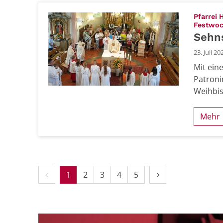
Pfarrei 
Festwo
Sehns
23. Juli 20
Mit ein
Patroni
Weihbis
Mehr
Vorherige Seite
Nächste Seite
1
2
3
4
5