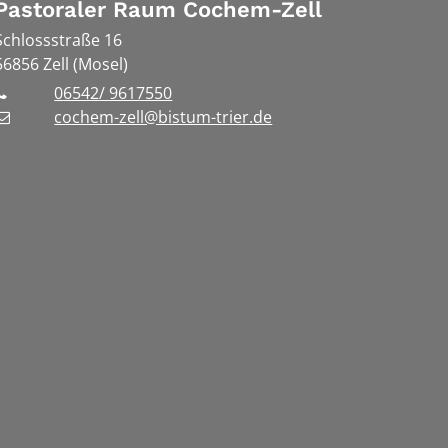
Pastoraler Raum Cochem-Zell
Schlossstraße 16
56856
Zell (Mosel)
06542/ 9617550
cochem-zell@bistum-trier.de