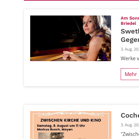
Am Sonnt
:
Briedel
Swet
Gege
3. Aug. 20
Werke v
Mehr
Coch
3. Aug. 20
"Zwisch