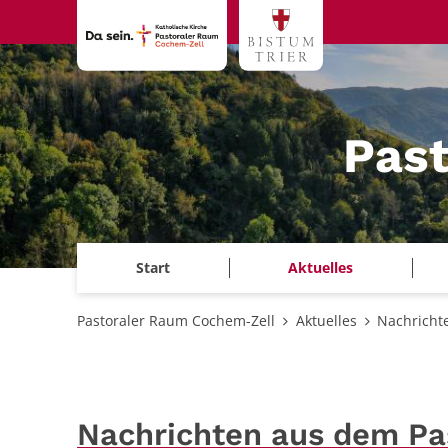
Zum Inhalt springen
Pas
Start
Aktuelles
Pastoraler Raum Cochem-Zell
Aktuelles
Nachricht
Nachrichten aus dem P