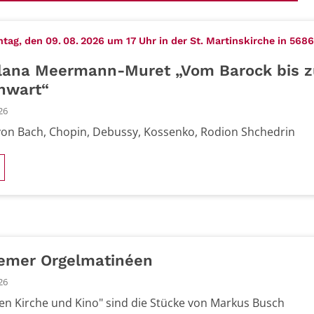
ag, den 09. 08. 2026 um 17 Uhr in der St. Martinskirche in 568
lana Meermann-Muret „Vom Barock bis z
nwart“
26
on Bach, Chopin, Debussy, Kossenko, Rodion Shchedrin
emer Orgelmatinéen
26
en Kirche und Kino" sind die Stücke von Markus Busch