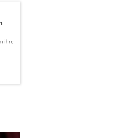
n
m ihre