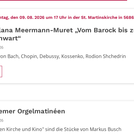
ag, den 09. 08. 2026 um 17 Uhr in der St. Martinskirche in 568
lana Meermann-Muret „Vom Barock bis z
nwart“
26
on Bach, Chopin, Debussy, Kossenko, Rodion Shchedrin
emer Orgelmatinéen
26
en Kirche und Kino" sind die Stücke von Markus Busch