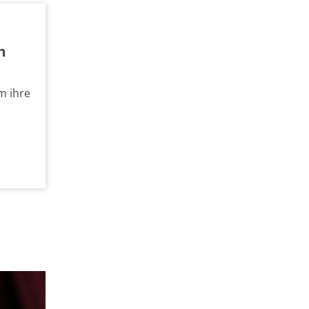
n
m ihre