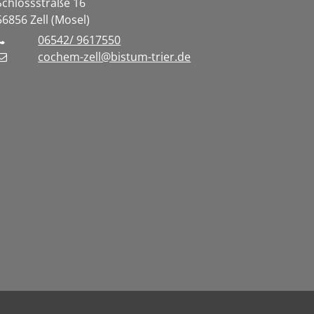
Schlossstraße 16
56856
Zell (Mosel)
06542/ 9617550
cochem-zell@bistum-trier.de