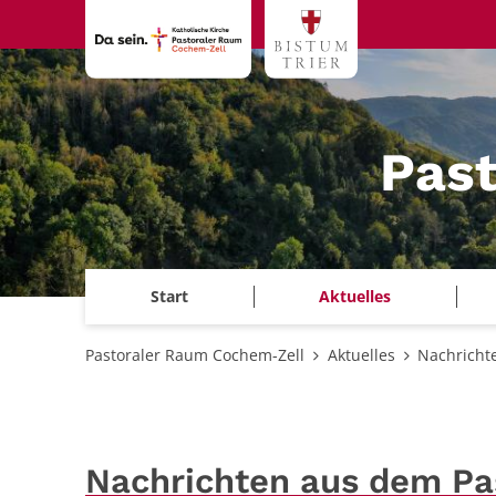
Zum Inhalt springen
Pas
Start
Aktuelles
Pastoraler Raum Cochem-Zell
Aktuelles
Nachricht
Nachrichten aus dem P