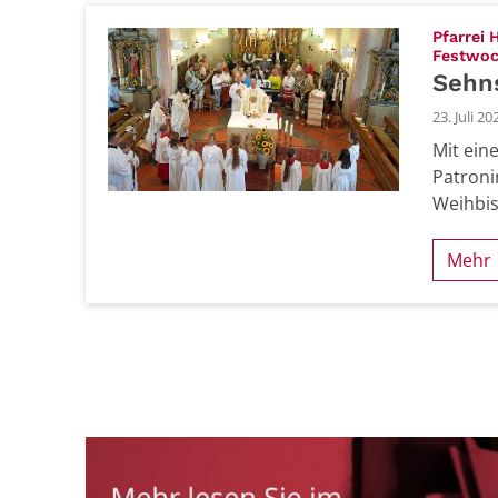
Pfarrei 
Festwo
Sehns
23. Juli 20
Mit ein
Patroni
Weihbis
Mehr