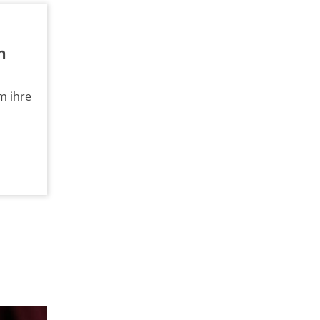
n
m ihre