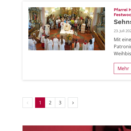
Pfarrei 
Festwo
Sehns
23. Juli 20
Mit ein
Patroni
Weihbis
Mehr
Vorherige Seite
Nächste Seite
1
2
3