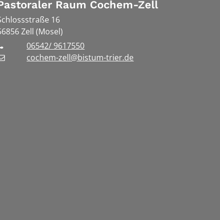
Pastoraler Raum Cochem-Zell
Schlossstraße 16
56856
Zell (Mosel)
06542/ 9617550
cochem-zell@bistum-trier.de