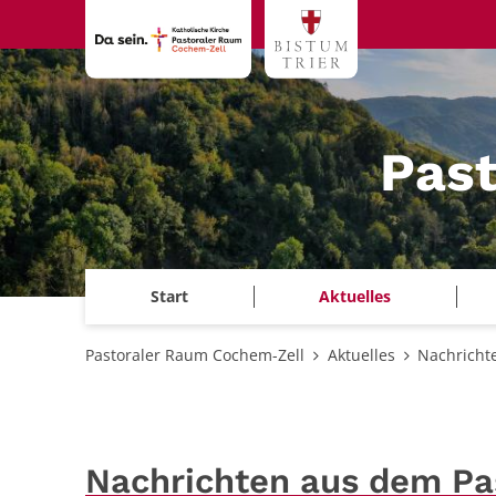
Zum Inhalt springen
Pas
Start
Aktuelles
Pastoraler Raum Cochem-Zell
Aktuelles
Nachricht
Nachrichten aus dem P