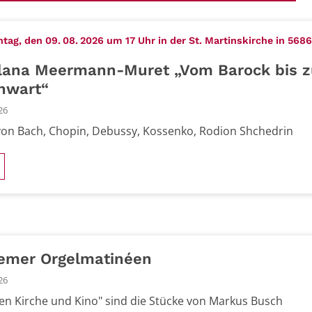
ag, den 09. 08. 2026 um 17 Uhr in der St. Martinskirche in 568
lana Meermann-Muret „Vom Barock bis z
nwart“
26
on Bach, Chopin, Debussy, Kossenko, Rodion Shchedrin
emer Orgelmatinéen
26
en Kirche und Kino" sind die Stücke von Markus Busch