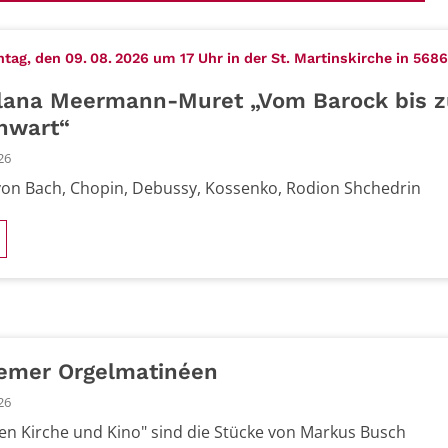
ag, den 09. 08. 2026 um 17 Uhr in der St. Martinskirche in 568
lana Meermann-Muret „Vom Barock bis z
nwart“
26
on Bach, Chopin, Debussy, Kossenko, Rodion Shchedrin
emer Orgelmatinéen
26
en Kirche und Kino" sind die Stücke von Markus Busch