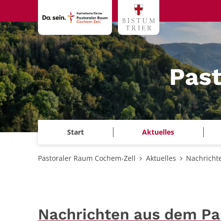
Zum Inhalt springen
Pas
Start
Aktuelles
Pastoraler Raum Cochem-Zell
Aktuelles
Nachricht
Nachrichten aus dem P