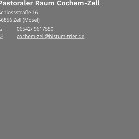
Pastoraler Raum Cochem-Zell
Schlossstraße 16
56856
Zell (Mosel)
06542/ 9617550
cochem-zell@bistum-trier.de