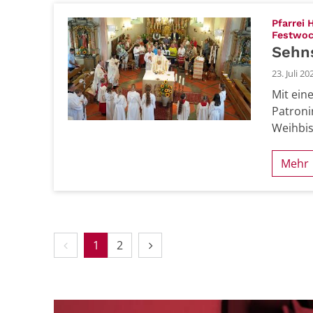
Pfarrei 
Festwo
Sehns
23. Juli 20
Mit ein
Patroni
Weihbis
Mehr
Vorherige Seite
Nächste Seite
1
2