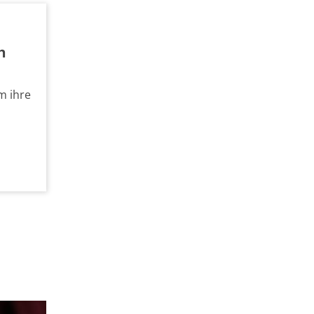
n
m ihre