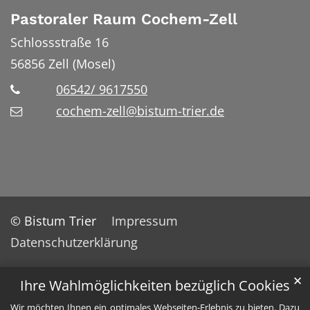
Pastoraler Raum Cochem-Zell
Schlossstraße 16
56856
Zell (Mosel)
06542/ 9617550
cochem-zell@bistum-trier.de
© Bistum Trier
Impressum
Datenschutzerklärung
✕
Ihre Wahlmöglichkeiten bezüglich Cookies
Wir möchten Ihnen ein optimales Webseiten-Erlebnis zu bieten. Dazu