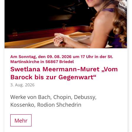
Am Sonntag, den 09. 08. 2026 um 17 Uhr in der St.
:
Martinskirche in 56867 Briedel
Swetlana Meermann-Muret „Vom
Barock bis zur Gegenwart“
3. Aug. 2026
Werke von Bach, Chopin, Debussy,
Kossenko, Rodion Shchedrin
Mehr