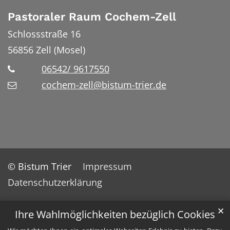
Pastoraler Raum Cochem-Zell
Schlossstraße 16
56856
Zell (Mosel)
06542/ 9617550
cochem-zell@bistum-trier.de
© Bistum Trier
Impressum
Datenschutzerklärung
✕
Ihre Wahlmöglichkeiten bezüglich Cookies