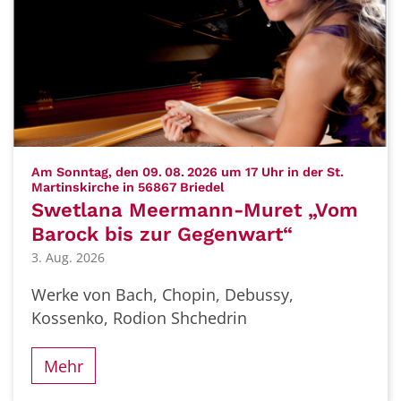
Am Sonntag, den 09. 08. 2026 um 17 Uhr in der St.
:
Martinskirche in 56867 Briedel
Swetlana Meermann-Muret „Vom
Barock bis zur Gegenwart“
3. Aug. 2026
Werke von Bach, Chopin, Debussy,
Kossenko, Rodion Shchedrin
Mehr